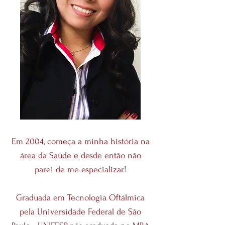
Em 2004, começa a minha história na
área da Saúde e desde então não
parei de me especializar!
Graduada em Tecnologia Oftálmica
pela Universidade Federal de São